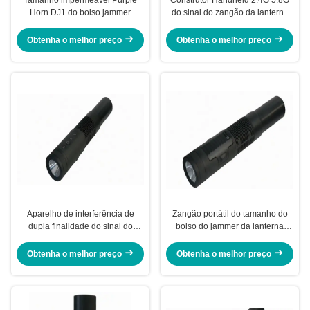
Horn DJ1 do bolso jammer
do sinal do zangão da lanterna
portátil do zangão da lanterna
elétrica 800 medidores de escala
elétrica do anti
Obtenha o melhor preço
Obtenha o melhor preço
Aparelho de interferência de
Zangão portátil do tamanho do
dupla finalidade do sinal do
bolso do jammer da lanterna
zangão da lanterna elétrica do
elétrica UVA que bloqueia o
jammer Handheld do sinal do
dispositivo
Obtenha o melhor preço
Obtenha o melhor preço
zangão