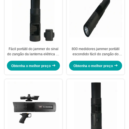
Fácil portátil do jammer do sinal
800 medidores jammer portátil
do zangão da lanterna elétrica de
escondido fácil do zangão do
Purple Horn escondido 50 de anti
jammer de Purple Horn de anti
watts jammer do zangão
Obtenha o melhor preço
Obtenha o melhor preço