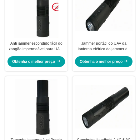
Anti jammer escondido fácil do
Jammer portátil do UAV da
zangão impermeável para UAVs
lanterna elétrica do jammer do
dos zangões da tampa 100%
sinal do zangão do bolso de
Purple Horn
Obtenha o melhor preço
Obtenha o melhor preço
Tamanho impermeável Purple
Construtor Handheld 2.4G 5.8G