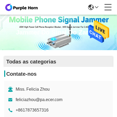
Jammer Do Sinal Do Zangão
Todas as categorias
Contate-nos
Miss. Felicia Zhou
feliciazhou@pa.ecer.com
+8617873657316