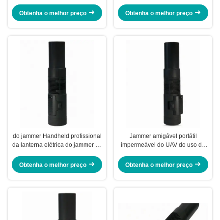
jammer GPSL1 do sinal do
zangão de GPS RC2.4G 5.8G
zangão do watt anti
Obtenha o melhor preço
Obtenha o melhor preço
do jammer Handheld profissional
Jammer amigável portátil
da lanterna elétrica do jammer do
impermeável do UAV do uso de
sinal do zangão do raio de 800m
Mini Size Anti Drone Jammer
anti zangões
Obtenha o melhor preço
Obtenha o melhor preço