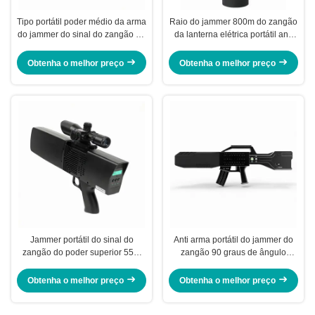
Tipo portátil poder médio da arma
Raio do jammer 800m do zangão
do jammer do sinal do zangão da
da lanterna elétrica portátil anti
exposição do LCD
para bloquear RC2.4G 5.8G
GPSL1
Obtenha o melhor preço
Obtenha o melhor preço
Jammer portátil do sinal do
Anti arma portátil do jammer do
zangão do poder superior 55W
zangão 90 graus de ângulo
exterior para RC2.4G 5.8G
eletromagnético da emissão
GPSL1 L2L5
Obtenha o melhor preço
Obtenha o melhor preço